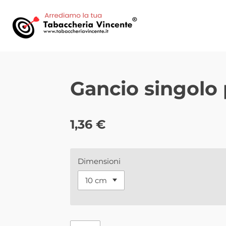
Vai
al
contenuto
principale
Gancio singolo 
1,36 €
Dimensioni