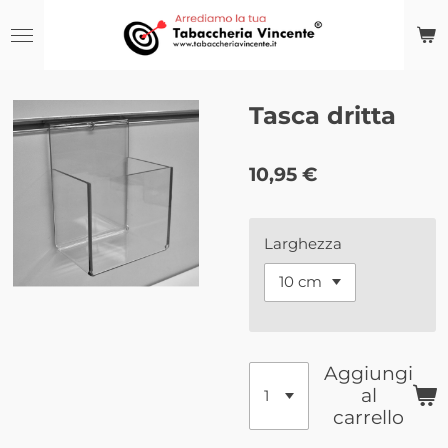
Vai
al
contenuto
principale
Tasca dritta
10,95 €
Larghezza
Aggiungi
al
carrello