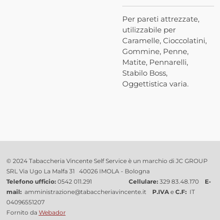
Per pareti attrezzate,
utilizzabile per
Caramelle, Cioccolatini,
Gommine, Penne,
Matite, Pennarelli,
Stabilo Boss,
Oggettistica varia.
© 2024 Tabaccheria Vincente Self Service è un marchio di JC GROUP
SRL Via Ugo La Malfa 31 40026 IMOLA - Bologna
Telefono ufficio:
0542 011.291
Cellulare:
329 83.48.170
E-
mail:
amministrazione@tabaccheriavincente.it
P.IVA
e
C.F:
IT
04096551207
Fornito da
Webador