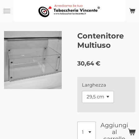
Vai
al
contenuto
principale
Contenitore
Multiuso
30,64 €
Larghezza
Aggiungi
al
carrello