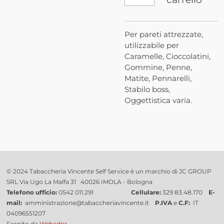
Per pareti attrezzate,
utilizzabile per
Caramelle, Cioccolatini,
Gommine, Penne,
Matite, Pennarelli,
Stabilo boss,
Oggettistica varia.
© 2024 Tabaccheria Vincente Self Service è un marchio di JC GROUP
SRL Via Ugo La Malfa 31 40026 IMOLA - Bologna
Telefono ufficio:
0542 011.291
Cellulare:
329 83.48.170
E-
mail:
amministrazione@tabaccheriavincente.it
P.IVA
e
C.F:
IT
04096551207