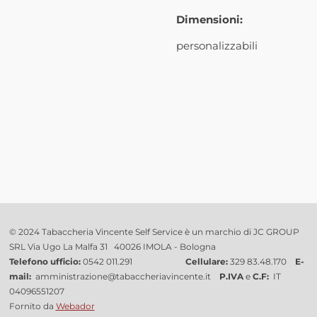
Dimensioni:
personalizzabili
© 2024 Tabaccheria Vincente Self Service è un marchio di JC GROUP
SRL Via Ugo La Malfa 31 40026 IMOLA - Bologna
Telefono ufficio:
0542 011.291
Cellulare:
329 83.48.170
E-
mail:
amministrazione@tabaccheriavincente.it
P.IVA
e
C.F:
IT
04096551207
Fornito da
Webador