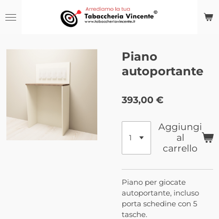
Vai
al
contenuto
principale
Piano
autoportante
393,00 €
Aggiungi
al
carrello
Piano per giocate
autoportante, incluso
porta schedine con 5
tasche.