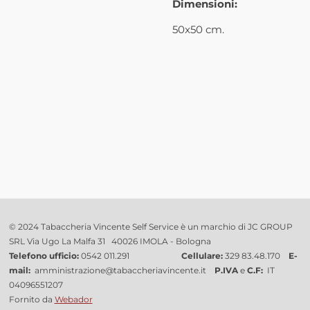
Dimensioni:
50x50 cm.
© 2024 Tabaccheria Vincente Self Service è un marchio di JC GROUP
SRL Via Ugo La Malfa 31 40026 IMOLA - Bologna
Telefono ufficio:
0542 011.291
Cellulare:
329 83.48.170
E-
mail:
amministrazione@tabaccheriavincente.it
P.IVA
e
C.F:
IT
04096551207
Fornito da
Webador