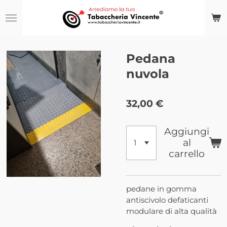
Vai
al
contenuto
principale
Pedana
nuvola
32,00 €
Aggiungi
al
carrello
pedane in gomma
antiscivolo defaticanti
modulare di alta qualità